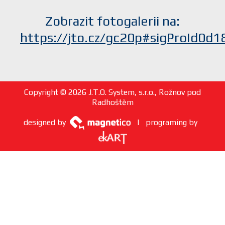
Zobrazit fotogalerii na:
https://jto.cz/gc20p#sigProId0d
Copyright © 2026 J.T.O. System, s.r.o., Rožnov pod
Radhoštěm
designed by
| programing by