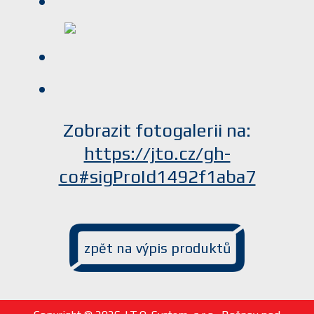
Zobrazit fotogalerii na:
https://jto.cz/gh-
co#sigProId1492f1aba7
zpět na výpis produktů