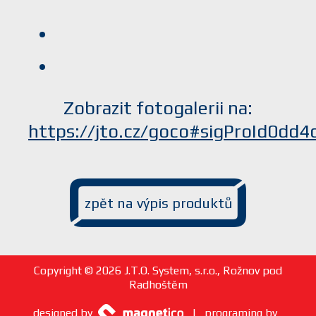
Zobrazit fotogalerii na:
https://jto.cz/goco#sigProId0dd
zpět na výpis produktů
Copyright © 2026 J.T.O. System, s.r.o., Rožnov pod
Radhoštěm
designed by
| programing by