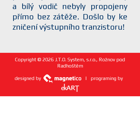
a bílý vodič nebyly propojeny
přímo bez zátěže. Došlo by ke
zničení výstupního tranzistoru!
Copyright © 2026 J.T.O. System, s.r.o., Rožnov pod
Radhoštěm
designed by
| programing by