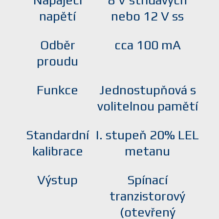
Napájecí
8 V střídavých
napětí
nebo 12 V ss
Odběr
cca 100 mA
proudu
Funkce
Jednostupňová s
volitelnou pamětí
Standardní
I. stupeň 20% LEL
kalibrace
metanu
Výstup
Spínací
tranzistorový
(otevřený