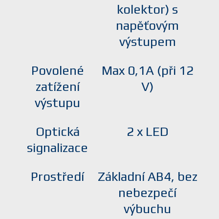
kolektor) s
napěťovým
výstupem
Povolené
Max 0,1A (při 12
zatížení
V)
výstupu
Optická
2 x LED
signalizace
Prostředí
Základní AB4, bez
nebezpečí
výbuchu