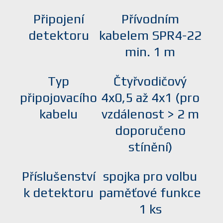
Připojení
Přívodním
detektoru
kabelem SPR4-22
min. 1 m
Typ
Čtyřvodičový
připojovacího
4x0,5 až 4x1 (pro
kabelu
vzdálenost > 2 m
doporučeno
stínění)
Příslušenství
spojka pro volbu
k detektoru
paměťové funkce
1 ks