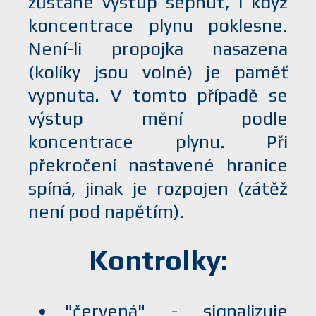
zůstane výstup sepnut, i když
koncentrace plynu poklesne.
Není-li propojka nasazena
(kolíky jsou volné) je paměť
vypnuta. V tomto případě se
výstup mění podle
koncentrace plynu. Při
překročení nastavené hranice
spíná, jinak je rozpojen (zátěž
není pod napětím).
Kontrolky:
"červená" - signalizuje