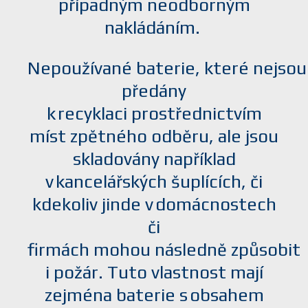
případným neodborným
nakládáním.
Nepoužívané baterie, které nejsou
předány
k recyklaci prostřednictvím
míst zpětného odběru, ale jsou
skladovány například
v kancelářských šuplících, či
kdekoliv jinde v domácnostech
či
firmách mohou následně způsobit
i požár. Tuto vlastnost mají
zejména baterie s obsahem