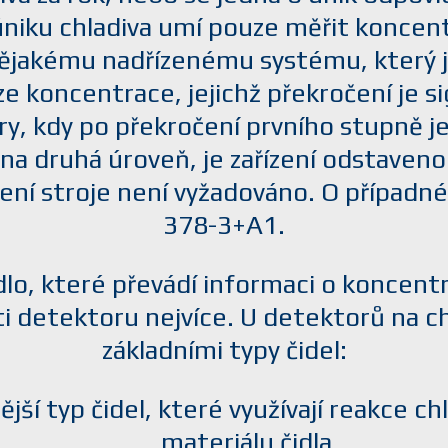
niku chladiva umí pouze měřit koncent
jakému nadřízenému systému, který ji
e koncentrace, jejichž překročení je s
, kdy po překročení prvního stupně je s
na druhá úroveň, je zařízení odstaveno.
ení stroje není vyžadováno. O případné
378-3+A1.
lo, které převádí informaci o koncentr
osti detektoru nejvíce. U detektorů na
základními typy čidel:
ější typ čidel, které využívají reakce 
materiálu čidla,