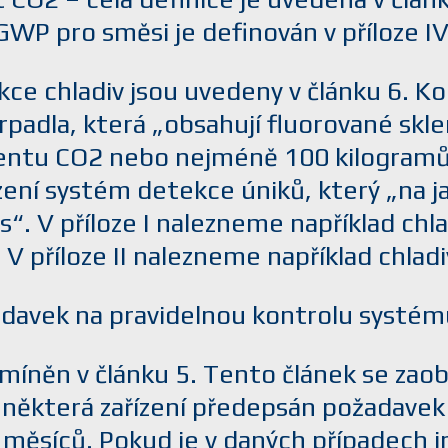
GWP pro směsi je definován v příloze IV
 chladiv jsou uvedeny v článku 6. Konk
erpadla, která „obsahují fluorované skle
entu CO
2
nebo nejméně 100 kilogramů p
řízení systém detekce úniků, který „na 
vis“. V příloze I nalezneme například c
V příloze II nalezneme například chla
adavek na pravidelnou kontrolu systém
míněn v článku 5. Tento článek se zaob
pro některá zařízení předepsán požadavek
2 měsíců. Pokud je v daných případech