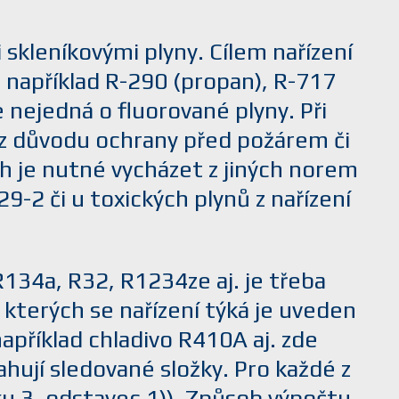
 skleníkovými plyny. Cílem nařízení
u například R-290 (propan), R-717
e nejedná o fluorované plyny. Při
í z důvodu ochrany před požárem či
h je nutné vycházet z jiných norem
9-2 či u toxických plynů z nařízení
 R134a, R32, R1234ze aj. je třeba
terých se nařízení týká je uveden
e například chladivo R410A aj. zde
hují sledované složky. Pro každé z
ku 3, odstavec 1)). Způsob výpočtu