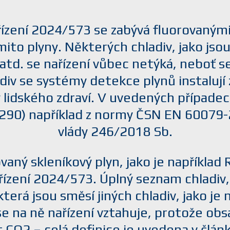
řízení 2024/573 se zabývá fluorovanými
ito plyny. Některých chladiv, jako jso
 atd. se nařízení vůbec netýká, neboť s
ladiv se systémy detekce plynů instaluj
idského zdraví. V uvedených případec
R-290) například z normy ČSN EN 60079-2
vlády 246/2018 Sb.
ovaný skleníkový plyn, jako je například
zení 2024/573. Úplný seznam chladiv, k
a, která jsou směsí jiných chladiv, jako j
e na ně nařízení vztahuje, protože obsa
t CO
2
– celá definice je uvedena v člán