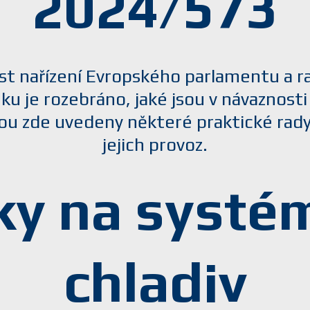
2024/573
ost nařízení Evropského parlamentu a r
ku je rozebráno, jaké jsou v návaznosti
jsou zde uvedeny některé praktické ra
jejich provoz.
y na systé
chladiv