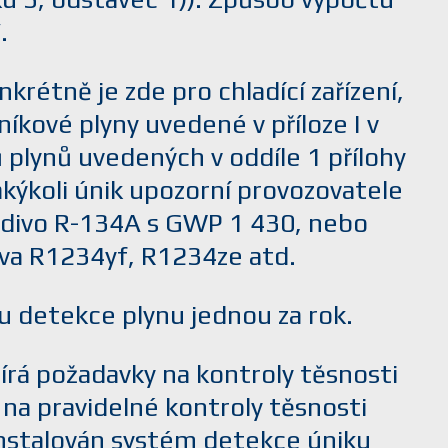
.
rétně je zde pro chladící zařízení,
níkové plyny uvedené v příloze I v
lynů uvedených v oddíle 1 přílohy
jakýkoli únik upozorní provozovatele
hladivo R-134A s GWP 1 430, nebo
diva R1234yf, R1234ze atd.
u detekce plynu jednou za rok.
írá požadavky na kontroly těsnosti
 na pravidelné kontroly těsnosti
 instalován systém detekce úniku