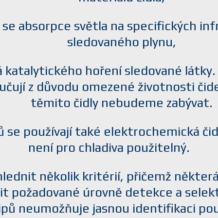
á se absorpce světla na specifických in
sledovaného plynu,
vá katalytického hoření sledované látky.
čují z důvodu omezené životnosti čidel 
těmito čidly nebudeme zabývat.
ů se používají také elektrochemická či
není pro chladiva použitelný.
hlednit několik kritérií, přičemž někte
žit požadované úrovně detekce a selekt
pů neumožňuje jasnou identifikaci pou