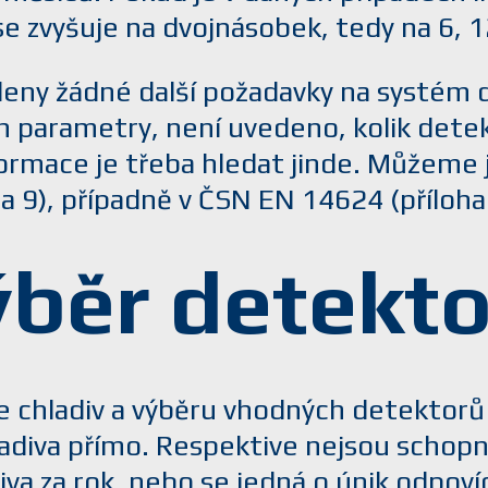
 se zvyšuje na dvojnásobek, tedy na 6, 
deny žádné další požadavky na systém 
ch parametry, není uvedeno, kolik dete
ormace je třeba hledat jinde. Můžeme
la 9), případně v ČSN EN 14624 (příloha 
běr detekt
 chladiv a výběru vhodných detektorů č
adiva přímo. Respektive nejsou schopny
iva za rok, nebo se jedná o únik odpovíd