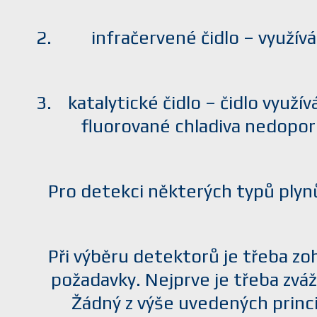
infračervené čidlo – využív
katalytické čidlo – čidlo využí
fluorované chladiva nedoporu
Pro detekci některých typů plyn
Při výběru detektorů je třeba zo
požadavky. Nejprve je třeba zvá
Žádný z výše uvedených princi