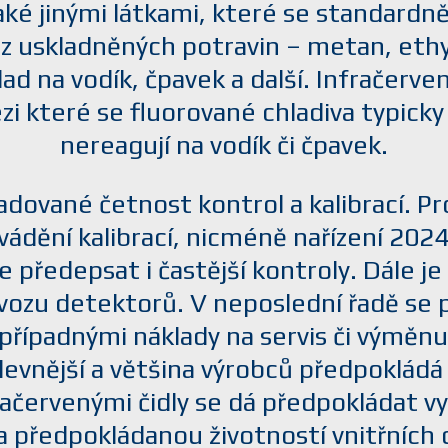
é jinými látkami, které se standardně
ry z uskladněných potravin – metan, ethy
ad na vodík, čpavek a další. Infračerve
zi které se fluorované chladiva typicky
nereagují na vodík či čpavek.
adované četnost kontrol a kalibrací. Pr
ádění kalibrací, nicméně nařízení 202
předepsat i častější kontroly. Dále je p
rovozu detektorů. V neposlední řadě se 
případnými náklady na servis či výměnu
evnější a většina výrobců předpokládá ž
fračervenými čidly se dá předpokládat 
předpokládanou životností vnitřních dí