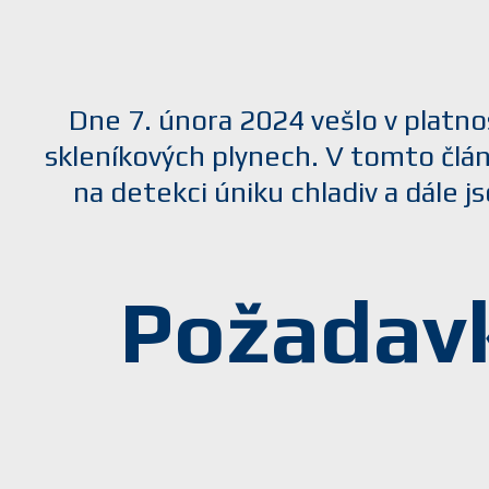
Dne 7. února 2024 vešlo v platn
skleníkových plynech. V tomto člán
na detekci úniku chladiv a dále 
Požadavk