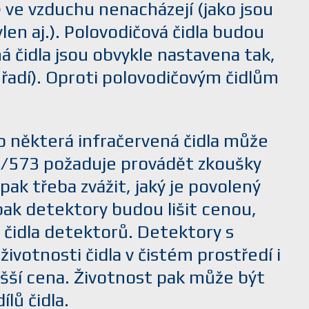
 ve vzduchu nenacházejí (jako jsou
len aj.). Polovodičová čidla budou
ná čidla jsou obvykle nastavena tak,
 řadí). Oproti polovodičovým čidlům
o některá infračervená čidla může
4/573 požaduje provádět zkoušky
ak třeba zvážit, jaký je povolený
pak detektory budou lišit cenou,
 čidla detektorů. Detektory s
ivotnosti čidla v čistém prostředí i
vyšší cena. Životnost pak může být
lů čidla.