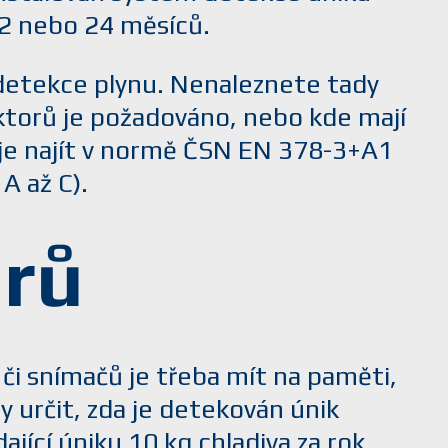
12 nebo 24 měsíců.
detekce plynu. Nenaleznete tady
ktorů je požadováno, nebo kde mají
 je najít v normě ČSN EN 378-3+A1
A až C).
orů
i snímačů je třeba mít na paměti,
 určit, zda je detekován únik
ající úniku 10 kg chladiva za rok.