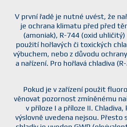
V první řadě je nutné uvést, že na
je ochrana klimatu před před těm
(amoniak), R-744 (oxid uhličitý)
použití hořlavých či toxických ch
výbuchem, nebo z důvodu ochrany l
a nařízení. Pro hořlavá chladiva (
Pokud je v zařízení použit fluor
věnovat pozornost zmíněnému naří
v příloze I a příloze II. Chladiv
výslovně uvedena nejsou. Přesto s
chladiv je uveden GWP (ekvivalen