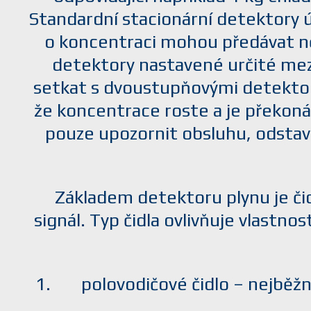
Standardní stacionární detektory ú
o koncentraci mohou předávat ně
detektory nastavené určité mez
setkat s dvoustupňovými detektory
že koncentrace roste a je překoná
pouze upozornit obsluhu, odstav
Základem detektoru plynu je čid
signál. Typ čidla ovlivňuje vlastn
polovodičové čidlo – nejběžn