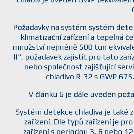
Požadavky na systém systém detekce
klimatizační zařízení a tepelná č
množství nejméně 500 tun ekvival
II“, požadavek zajistit pro tato za
nebo společnost zajišťující ser
chladivo R-32 s GWP 675. 
V článku 6 je dále uveden pož
Systém detekce chladiva je také z
zařízení. Dle typů zařízení je 
zařízení s periodou 3, 6 nebo 1