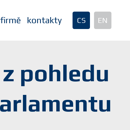
 firmě
kontakty
CS
EN
 z pohledu
parlamentu