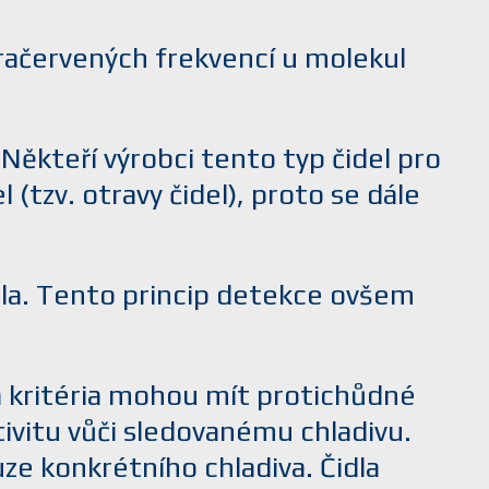
fračervených frekvencí u molekul
 Někteří výrobci tento typ čidel pro
(tzv. otravy čidel), proto se dále
dla. Tento princip detekce ovšem
rá kritéria mohou mít protichůdné
ivitu vůči sledovanému chladivu.
ze konkrétního chladiva. Čidla