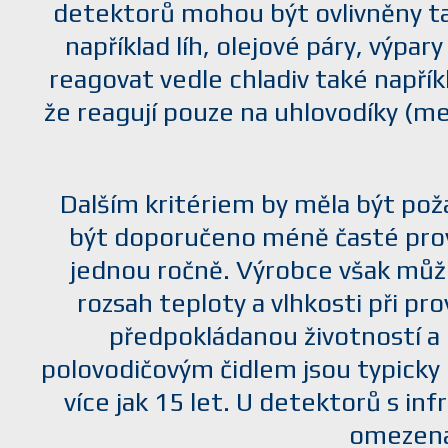
detektorů mohou být ovlivněny tak
například líh, olejové páry, výpa
reagovat vedle chladiv také napříkl
že reagují pouze na uhlovodíky (me
Dalším kritériem by měla být pož
být doporučeno méně časté prov
jednou ročně. Výrobce však může 
rozsah teploty a vlhkosti při p
předpokládanou životností a 
polovodičovým čidlem jsou typicky l
více jak 15 let. U detektorů s in
omezena 