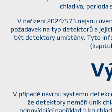
chladiva, perioda
V nařízení 2024/573 nejsou uve
požadavek na typ detektorů a jeji
být detektory umístěny. Tyto inf
(kapito
Vý
V případě návrhu systému detekce
že detektory neměří únik chl
odpovídající například 1 kg chlad